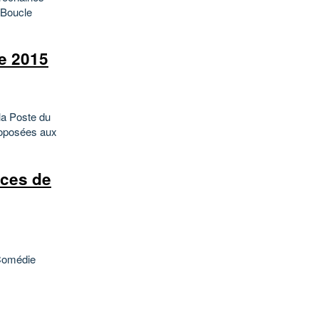
 Boucle
e 2015
a Poste du
proposées aux
nces de
 Comédie