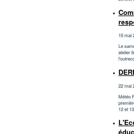
Comm
resp
15 mai 
Le same
atelier 
l'outrec
DERN
22 mai 
Météo F
première
12 et 13
L'Ec
éduc