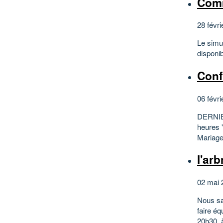
Comm
28 févri
Le simu
disponib
Conf
06 févri
DERNIER
heures
Mariage
l'arb
02 mai 
Nous sav
faire é
20h30, à