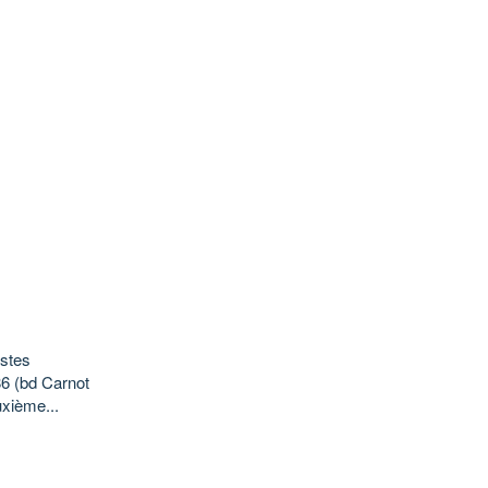
istes
86 (bd Carnot
uxième...