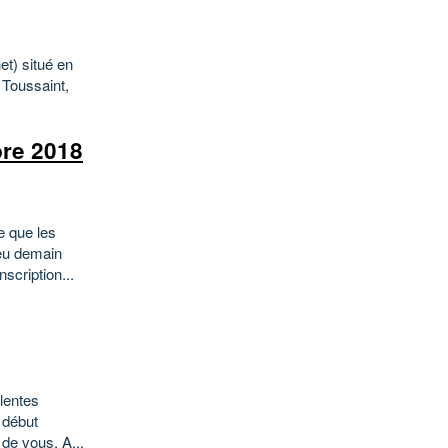
et) situé en
 Toussaint,
bre 2018
e que les
ieu demain
cription...
llentes
 début
de vous, A...