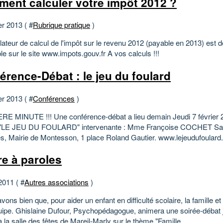
ent calculer votre impôt 2012 ?
er 2013 ( #
Rubrique pratique
)
lateur de calcul de l'impôt sur le revenu 2012 (payable en 2013) est 
le sur le site www.impots.gouv.fr A vos calculs !!!
érence-Débat : le jeu du foulard
er 2013 ( #
Conférences
)
E MINUTE !!! Une conférence-débat a lieu demain Jeudi 7 février 
 "LE JEU DU FOULARD" intervenante : Mme Françoise COCHET Sal
s, Mairie de Montesson, 1 place Roland Gautier. www.lejeudufoular
re à paroles
2011 ( #
Autres associations
)
ons bien que, pour aider un enfant en difficulté scolaire, la famille et 
quipe. Ghislaine Dufour, Psychopédagogue, animera une soirée-débat j
 la salle des fêtes de Mareil-Marly sur le thème "Famille...