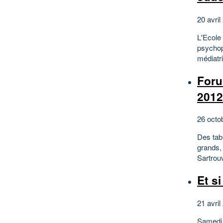
20 avril
L'Ecole
psychop
médiatri
Foru
2012
26 octo
Des tabl
grands,
Sartrouv
Et s
21 avril
Samedi 