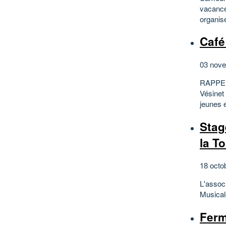
vacance
organis
Café
03 nove
RAPPEL 
Vésinet
jeunes e
Stag
la T
18 octo
L'assoc
Musicale
Ferm