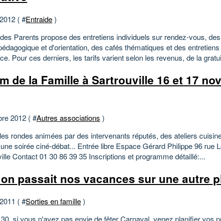
 2012 ( #
Entraide
)
 des Parents propose des entretiens individuels sur rendez-vous, des
édagogique et d'orientation, des cafés thématiques et des entretiens
ce. Pour ces derniers, les tarifs varient selon les revenus, de la gratui
m de la Famille à Sartrouville 16 et 17 n
bre 2012 ( #
Autres associations
)
es rondes animées par des intervenants réputés, des ateliers cuisine 
 une soirée ciné-débat... Entrée libre Espace Gérard Philippe 96 rue 
ille Contact 01 30 86 39 35 Inscriptions et programme détaillé:...
i on passait nos vacances sur une autre p
 2011 ( #
Sorties en famille
)
30, si vous n'avez pas envie de fêter Carnaval, venez planifier vos 