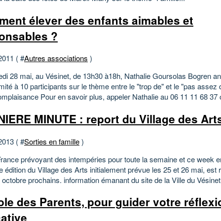
ent élever des enfants aimables et
onsables ?
2011 ( #
Autres associations
)
di 28 mai, au Vésinet, de 13h30 à18h, Nathalie Goursolas Bogren a
limité à 10 participants sur le thème entre le "trop de" et le "pas assez 
omplaisance Pour en savoir plus, appeler Nathalie au 06 11 11 68 37 o
IERE MINUTE : report du Village des Art
2013 ( #
Sorties en famille
)
rance prévoyant des intempéries pour toute la semaine et ce week en
 édition du Village des Arts initialement prévue les 25 et 26 mai, est
 octobre prochains. information émanant du site de la Ville du Vésinet.
ole des Parents, pour guider votre réflexi
ative