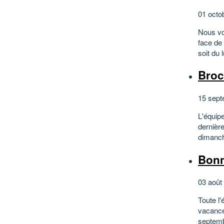
01 octo
Nous vo
face de
soit du
Broc
15 sept
L'équipe
dernière
dimanch
Bonn
03 août
Toute l'
vacance
septemb