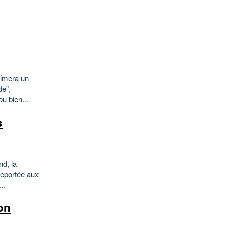
nimera un
de",
u bien...
s
d, la
 reportée aux
..
on