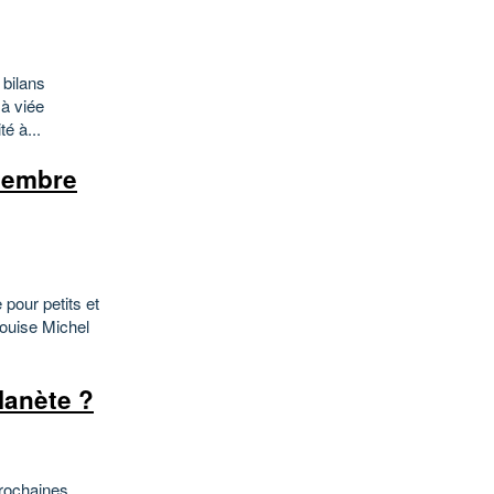
 bilans
 à viée
té à...
ovembre
pour petits et
Louise Michel
lanète ?
prochaines