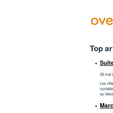
Top ar
Suit
29 mai 
Les vil
cyclabl
au Vésin
Marc