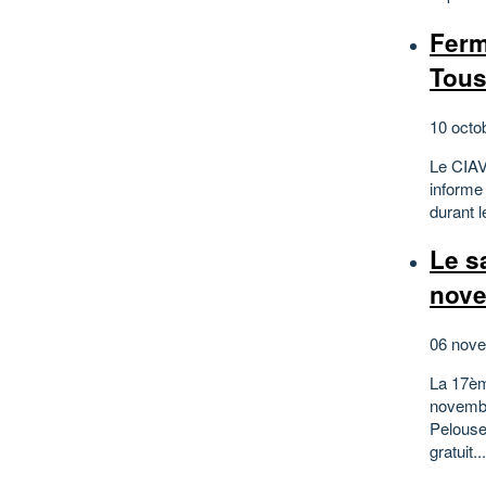
Ferm
Tous
10 octo
Le CIAV 
informe
durant 
Le s
nove
06 nove
La 17èm
novembr
Pelouse
gratuit...